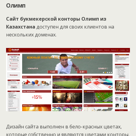
Олимп
Сайт букмекерской конторы
Олимп из
Казахстана
доступен для своих клиентов на
нескольких доменах.
Дизайн сайта выполнен в бело-красных цветах,
которые собственно и являются цветами конторы.