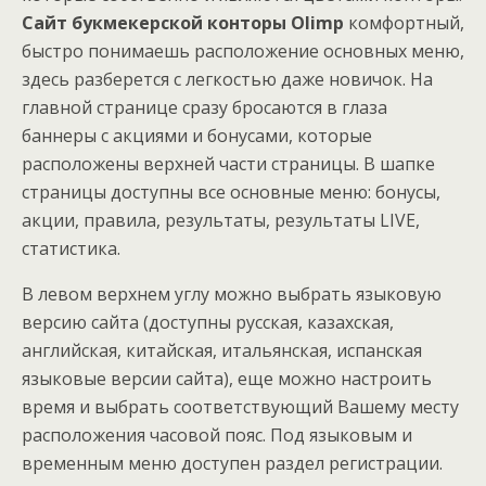
Сайт букмекерской конторы
O
limp
комфортный,
быстро понимаешь расположение основных меню,
здесь разберется с легкостью даже новичок. На
главной странице сразу бросаются в глаза
баннеры с акциями и бонусами, которые
расположены верхней части страницы. В шапке
страницы доступны все основные меню: бонусы,
акции, правила, результаты, результаты LIVE,
статистика.
В левом верхнем углу можно выбрать языковую
версию сайта (доступны русская, казахская,
английская, китайская, итальянская, испанская
языковые версии сайта), еще можно настроить
время и выбрать соответствующий Вашему месту
расположения часовой пояс. Под языковым и
временным меню доступен раздел регистрации.