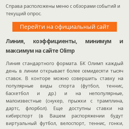
Справа расположены меню с обзорами событий и
текущий опрос.
Перейти на официальный сайт
Линия, коэффициенты, минимум и
максимум на сайте Olimp
Линия стандартного формата. БК Олимп каждый
день в линии открывает более семидесяти тысяч
ставок. В конторе можно совершить ставку на
популярные виды спорта (футбол, теннис,
баскетбол и др.) и на непопулярные,
малоизвестные (снукер, прыжки с трамплина,
дартс, флорбол). Еще доступны ставки на
кибирспорт (в Вашем распоряжении будут
виртуальный футбол, велоспорт, теннис, гонки,