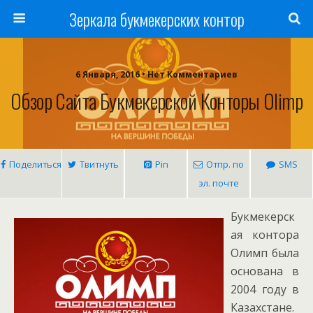
Зеркала букмекерских контор
6 Января, 2016 • Нет Комментариев
Обзор Сайта Букмекерской Конторы Olimp
Поделиться
Твитнуть
Pin
Отпр. по
SMS
эл. почте
Букмекерск
ая контора
Олимп была
основана в
2004 году в
Казахстане.