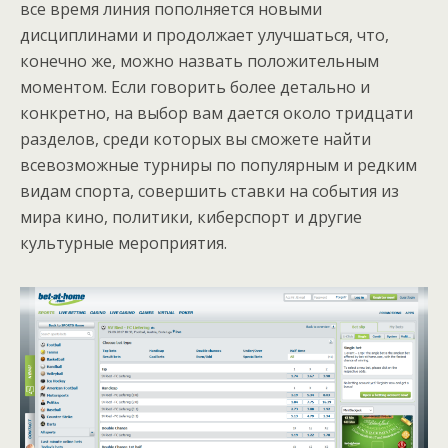
все время линия пополняется новыми
дисциплинами и продолжает улучшаться, что,
конечно же, можно назвать положительным
моментом. Если говорить более детально и
конкретно, на выбор вам дается около тридцати
разделов, среди которых вы сможете найти
всевозможные турниры по популярным и редким
видам спорта, совершить ставки на события из
мира кино, политики, киберспорт и другие
культурные мероприятия.