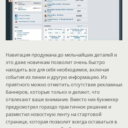
Навигация продумана до мельчайших деталей и
это даже новичкам позволит очень быстро
находить все для себя необходимое, включая
события из линии и другую информацию. Из
приятного можно отметить отсутствие рекламных
баннеров, которые только и делают, что
отвлекают ваше внимание. Вместо них букмекер
предусмотрел гораздо практичное решение и
разместил новостную ленту на стартовой
странице, которая позволит всегда оставаться в