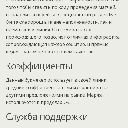
того чтобы ставить по ходу проведения матчей,
понадобится перейти в специальный раздел live.
Он также хорош в плане наполняемости, как и
прематчевая линия. Отслеживать ход
происходящего позволяет отличная инфографика.
сопровождающая каждое событие, и прямые
видеотрансляции в хорошем качестве.
Коэффициенты
Данный букмекер использует в своей линии
средние коэффициенты, если их сравнивать с
другими предложениями на рынке. Маржа
используется в пределах 7%.
Служба поддержки