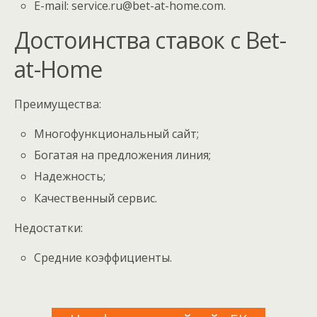
E-mail:
service.ru@bet-at-home.com
.
Достоинства ставок с Bet-
at-Home
Преимущества:
Многофункциональный сайт;
Богатая на предложения линия;
Надежность;
Качественный сервис.
Недостатки:
Средние коэффициенты.