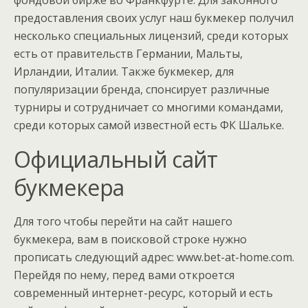
фондовой бирже во Франкфурте. Для законного
предоставления своих услуг наш букмекер получил
несколько специальных лицензий, среди которых
есть от правительств Германии, Мальты,
Ирландии, Италии. Также букмекер, для
популяризации бренда, спонсирует различные
турниры и сотрудничает со многими командами,
среди которых самой известной есть ФК Шальке.
Официальный сайт
букмекера
Для того чтобы перейти на сайт нашего
букмекера, вам в поисковой строке нужно
прописать следующий адрес: www.bet-at-home.com.
Перейдя по нему, перед вами откроется
современный интернет-ресурс, который и есть