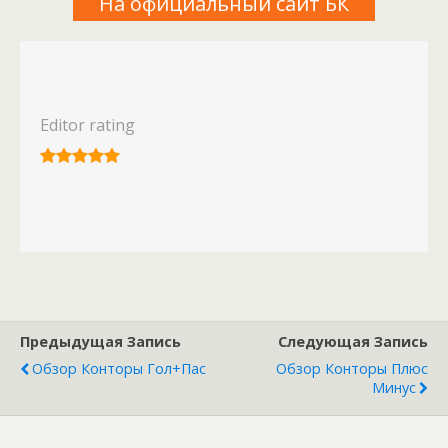
На официальный сайт БК
Editor rating
Предыдущая Запись
Следующая Запись
Обзор Конторы Гол+Пас
Обзор Конторы Плюс
Минус