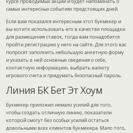
курсе проводимых акций и будет напоминать о
самых интересных событиях предстоящих дней.
Если вам показался интересным этот букмекер и
вы хотите использовать его в качестве площадки
для размещения ставок, тогда вам понадобится
пройти регистрацию у него на сайте. Для этого вас
попросят заполнить небольшую анкетную форму
и указать в ней основные сведения о себе,
контактную информацию, выбрать валюту
игрового счета и придумать безопасный пароль.
Линия БК Бет Эт Хоум
Букмекер приложил немало усилий для того,
чтобы создать отличную линию, показатели
которой смогут без особых усилий остаться
довольными всех клиентов букмекера. Мало того,