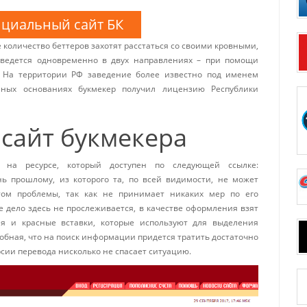
циальный сайт БК
 количество беттеров захотят расстаться со своими кровными,
ь ведется одновременно в двух направлениях – при помощи
. На территории РФ заведение более известно под именем
онных основаниях букмекер получил лицензию Республики
сайт букмекера
 на ресурсе, который доступен по следующей ссылке:
ань прошлому, из которого та, по всей видимости, не может
том проблемы, так как не принимает никаких мер по его
 дело здесь не прослеживается, в качестве оформления взят
я и красные вставки, которые используют для выделения
добная, что на поиск информации придется тратить достаточно
рсии перевода нисколько не спасает ситуацию.