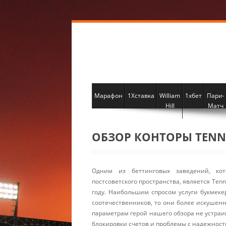
Марафон
1Хставка
William
1хбет
Пари-
Hill
Матч
ОБЗОР КОНТОРЫ TENNI
Одним из беттинговых заведений, кот
постсоветского пространства, является Tenn
году. Наибольшим спросом услуги букмекер
соотечественников, то они более искушенн
параметрам герой нашего обзора не устраи
блокировки счетов и проблемы с надежност