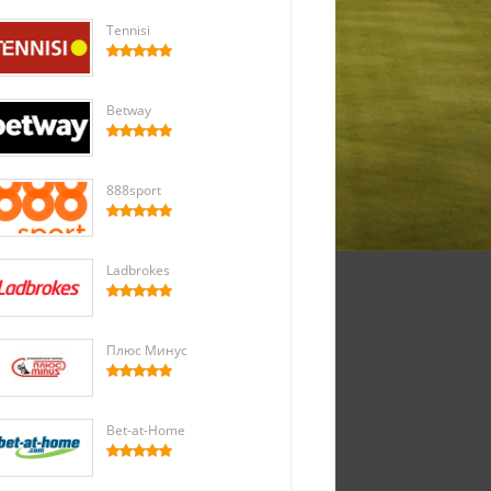
Tennisi
Betway
888sport
Ladbrokes
Плюс Минус
Bet-at-Home