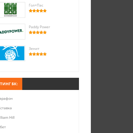
Гол+Пас
Paddy Power
Зенит
ТИНГ БК:
арафон
Хставка
lliam Hill
хбет