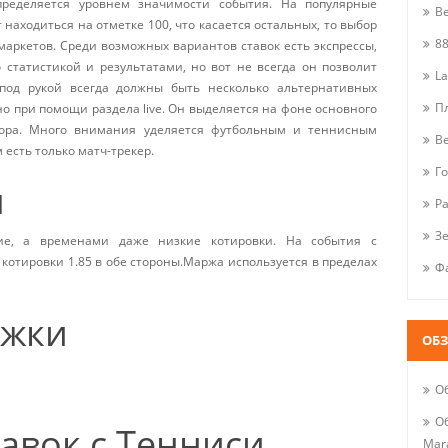
пределяется уровнем значимости события. На популярные
B
 находиться на отметке 100, что касается остальных, то выбор
88
 маркетов. Среди возможных вариантов ставок есть экспрессы,
 статистикой и результатами, но вот не всегда он позволит
L
под рукой всегда должны быть несколько альтернативных
П
но при помощи раздела live. Он выделяется на фоне основного
бора. Много внимания уделяется футбольным и теннисным
B
есть только матч-трекер.
Г
ы
P
З
ние, а временами даже низкие котировки. На события с
отировки 1.85 в обе стороны.Маржа используется в пределах
Ф
ржки
ОБЗ
О
О
авок с Тенниси
Mar