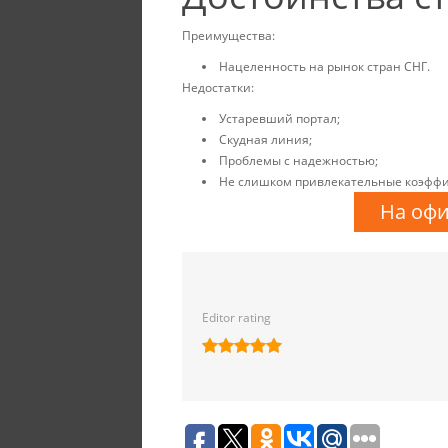
Преимущества:
Нацеленность на рынок стран СНГ.
Недостатки:
Устаревший портал;
Скудная линия;
Проблемы с надежностью;
Не слишком привлекательные коэфф
На офи
Editor rating