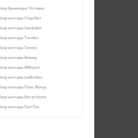
бзор букмекера 1Хставка
бзор конторы СпортБет
зор конторы Stavkabet
бзор конторы Тотобет
зор конторы Tennisi
бзор конторы Betway
бзор конторы 888sport
бзор конторы Ladbrokes
бзор конторы Плюс Минус
бзор конторы Bet-at-Home
бзор конторы Гол+Пас