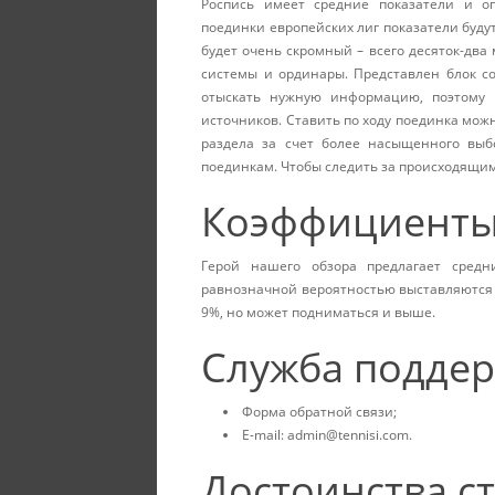
Роспись имеет средние показатели и о
поединки европейских лиг показатели будут
будет очень скромный – всего десяток-два
системы и ординары. Представлен блок со
отыскать нужную информацию, поэтому 
источников. Ставить по ходу поединка мож
раздела за счет более насыщенного вы
поединкам. Чтобы следить за происходящим 
Коэффициент
Герой нашего обзора предлагает сред
равнозначной вероятностью выставляются к
9%, но может подниматься и выше.
Служба подде
Форма обратной связи;
E-mail:
admin@tennisi.com
.
Достоинства ст