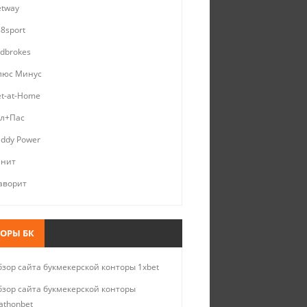
etway
8sport
adbrokes
люс Минус
et-at-Home
ол+Пас
addy Power
енит
аворит
ОРЫ БК
бзор сайта букмекерской конторы 1xbet
бзор сайта букмекерской конторы
athonbet