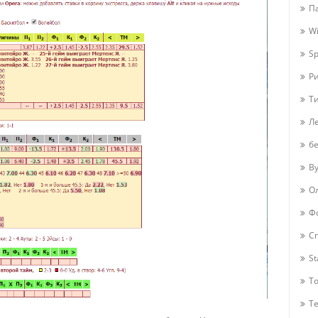
П
Wi
Sp
Р
Т
Л
б
В
О
Ф
С
St
Т
Te