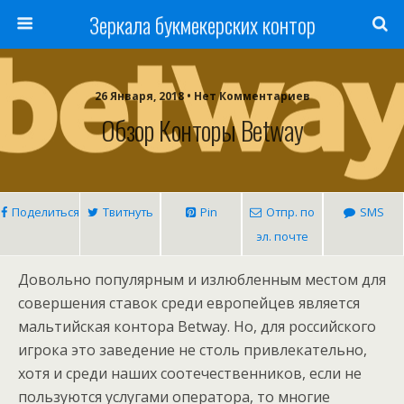
Зеркала букмекерских контор
26 Января, 2018 • Нет Комментариев
Обзор Конторы Betway
Поделиться
Твитнуть
Pin
Отпр. по
SMS
эл. почте
Довольно популярным и излюбленным местом для
совершения ставок среди европейцев является
мальтийская контора Betway. Но, для российского
игрока это заведение не столь привлекательно,
хотя и среди наших соотечественников, если не
пользуются услугами оператора, то многие